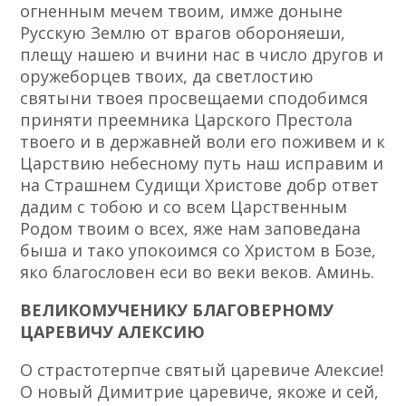
огненным мечем твоим, имже доныне
Русскую Землю от врагов обороняеши,
плещу нашею и вчини нас в число другов и
оружеборцев твоих, да светлостию
святыни твоея просвещаеми сподобимся
приняти преемника Царского Престола
твоего и в державней воли его поживем и к
Царствию небесному путь наш исправим и
на Страшнем Судищи Христове добр ответ
дадим с тобою и со всем Царственным
Родом твоим о всех, яже нам заповедана
быша и тако упокоимся со Христом в Бозе,
яко благословен еси во веки веков. Аминь.
ВЕЛИКОМУЧЕНИКУ БЛАГОВЕРНОМУ
ЦАРЕВИЧУ АЛЕКСИЮ
О страстотерпче святый царевиче Алексие!
О новый Димитрие царевиче, якоже и сей,