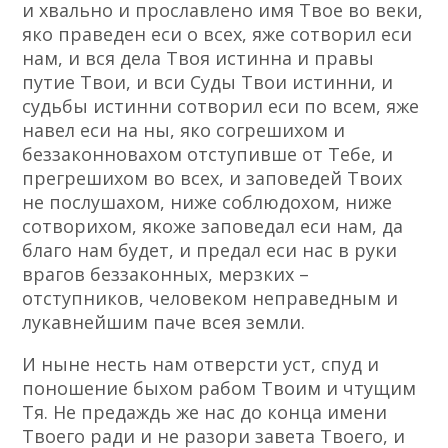
и хвально и прославлено имя Твое во веки,
яко праведен еси о всех, яже сотворил еси
нам, и вся дела Твоя истинна и правы
путие Твои, и вси Суды Твои истинни, и
судьбы истинни сотворил еси по всем, яже
навел еси на ны, яко согрешихом и
беззаконновахом отступивше от Тебе, и
прегрешихом во всех, и заповедей Твоих
не послушахом, ниже соблюдохом, ниже
сотворихом, якоже заповедал еси нам, да
благо нам будет, и предал еси нас в руки
врагов беззаконных, мерзких –
отступников, человеком неправедным и
лукавнейшим паче всея земли.
И ныне несть нам отверсти уст, спуд и
поношение быхом рабом Твоим и чтущим
Тя. Не предаждь же нас до конца имени
Твоего ради и не разори завета Твоего, и