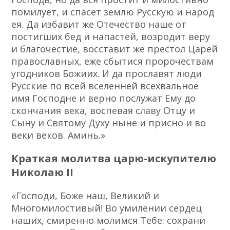
помилует, и спасет землю Русскую и народ
ея. Да избавит же Отечество наше от
постигших бед и напастей, возродит веру
и благочестие, восставит же престол Царей
православных, еже сбытися пророчествам
угодников Божиих. И да прославят люди
Русские по всей вселенней всехвальное
имя Господне и верно послужат Ему до
скончания века, воспевая славу Отцу и
Сыну и Святому Духу ныне и присно и во
веки веков. Аминь.»
Краткая молитва царю-искупителю
Николаю II
«Господи, Боже наш, Великий и
Многомилостивый! Во умилении сердец
наших, смиренно молимся Тебе: сохрани