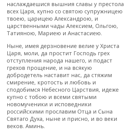
наслаждаешися вышния славы у престола
всех Царя, купно со святою супружницею
твоею, царицею Александрою, и
царственными чады Алексием, Ольгою,
Татияною, Мариею и Анастасиею.
Ныне, имея дерзновение велие у Христа
Царя, моли, да простит Господь грех
отступления народа нашего, и подаст
грехов прощение, и на всякую
добродетель наставит нас, да стяжим
смирение, кротость и любовь и
сподобимся Небесного Царствия, идеже
купно с тобою и всеми святыми
новомученики и исповедники
российскими прославим Отца и Сына
Святаго Духа, ныне и присно, и во веки
веков. Аминь.