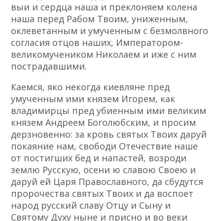
выи и сердца наша и преклоняем колена
наша перед Рабом Твоим, униженным,
оклеветанным и умученным с безмолвного
согласия отцов наших, Императором-
великомучеником Николаем и иже с ним
пострадавшими.
Каемся, яко некогда киевляне пред
умученным ими князем Игорем, как
владимирцы пред убиенным ими великим
князем Андреем Боголюбским, и просим
дерзновенно: за кровь святых Твоих даруй
покаяние нам, свободи Отечествие наше
от постигших бед и напастей, возроди
землю Русскую, осени ю славою Своею и
даруй ей Царя Православного, да сбудутся
пророчества святых Твоих и да воспоет
народ русский славу Отцу и Сыну и
Святому Духу ныне и присно и во веки