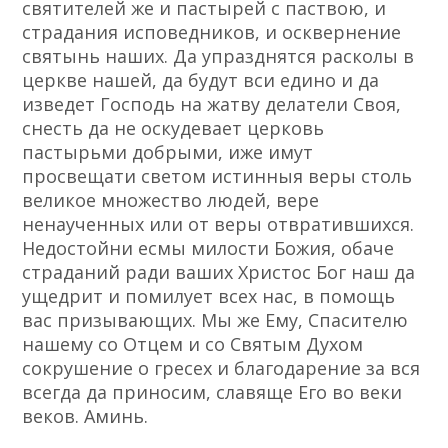
святителей же и пастырей с паствою, и
страдания исповедников, и осквернение
святынь наших. Да упразднятся расколы в
церкве нашей, да будут вси едино и да
изведет Господь на жатву делатели Своя,
снесть да не оскудевает церковь
пастырьми добрыми, иже имут
просвещати светом истинныя веры столь
великое множество людей, вере
ненаученных или от веры отвратившихся.
Недостойни есмы милости Божия, обаче
страданий ради ваших Христос Бог наш да
ущедрит и помилует всех нас, в помощь
вас призывающих. Мы же Ему, Спасителю
нашему со Отцем и со Святым Духом
сокрушение о гресех и благодарение за вся
всегда да приносим, славяще Его во веки
веков. Аминь.