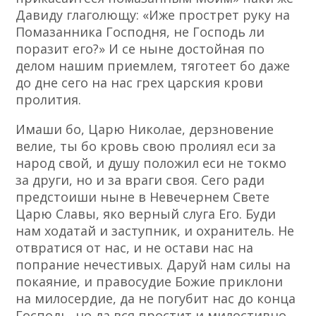
Давиду глаголющу: «Иже прострет руку на
Помазанника Господня, не Господь ли
поразит его?» И се ныне достойная по
делом нашим приемлем, тяготеет бо даже
до дне сего на нас грех царския крови
пролития.
Имаши бо, Царю Николае, дерзновение
велие, ты бо кровь свою пролиял еси за
народ свой, и душу положил еси не токмо
за други, но и за враги своя. Сего ради
предстоиши ныне в Невечернем Свете
Царю Славы, яко верный слуга Его. Буди
нам ходатай и заступник, и охранитель. Не
отвратися от нас, и не остави нас на
попрание нечестивых. Даруй нам силы на
покаяние, и правосудие Божие приклони
на милосердие, да не погубит нас до конца
Господь, но да вся простит и милостивно