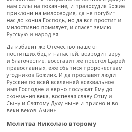
нам силы на покаяние, и правосудие Божие
приклони на милосердие, да не погубит
нас до конца Господь, но да вся простит и
милостивно помилует, и спасет землю
Русскую и народ ея.
Да избавит же Отечество наше от
постигших бед и напастей, возродит веру
и благочестие, восставит же престол Царей
православных, еже сбытися пророчествам
угодников Божиих. И да прославят люди
Русские по всей вселенней всехвальное
имя Господне и верно послужат Ему до
скончания века, воспевая славу Отцу и
Сыну и Святому Духу ныне и присно и во
веки веков. Аминь.
Молитва Николаю второму