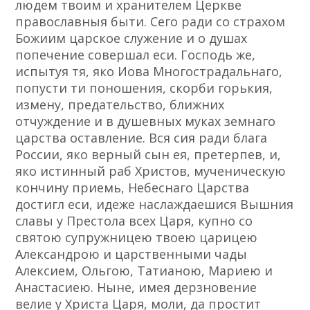
людем твоим и хранителем Церкве
православныя быти. Сего ради со страхом
Божиим царское служение и о душах
попечение совершал еси. Господь же,
испытуя тя, яко Иова Многострадальнаго,
попусти ти поношения, скорби горькия,
измену, предательство, ближних
отчуждение и в душевных муках земнаго
царства оставление. Вся сия ради блага
России, яко верный сын ея, претерпев, и,
яко истинный раб Христов, мученическую
кончину приемь, Небеснаго Царства
достигл еси, идеже наслаждаешися Вышния
славы у Престола всех Царя, купно со
святою супружницею твоею царицею
Александрою и царственными чады
Алексием, Ольгою, Татианою, Мариею и
Анастасиею. Ныне, имея дерзновение
велие у Христа Царя, моли, да простит