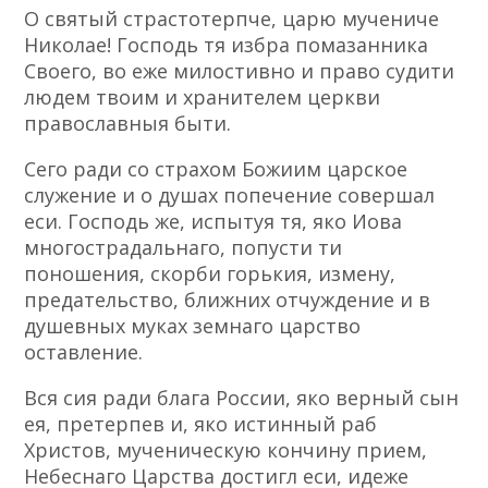
О святый страстотерпче, царю мучениче
Николае! Господь тя избра помазанника
Своего, во еже милостивно и право судити
людем твоим и хранителем церкви
православныя быти.
Сего ради со страхом Божиим царское
служение и о душах попечение совершал
еси. Господь же, испытуя тя, яко Иова
многострадальнаго, попусти ти
поношения, скорби горькия, измену,
предательство, ближних отчуждение и в
душевных муках земнаго царство
оставление.
Вся сия ради блага России, яко верный сын
ея, претерпев и, яко истинный раб
Христов, мученическую кончину прием,
Небеснаго Царства достигл еси, идеже