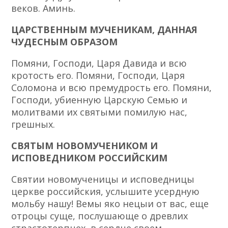
веков. Аминь.
ЦАРСТВЕННЫМ МУЧЕНИКАМ, ДАННАЯ
ЧУДЕСНЫМ ОБРАЗОМ
Помяни, Господи, Царя Давида и всю
кротость его. Помяни, Господи, Царя
Соломона и всю премудрость его. Помяни,
Господи, убиенную Царскую Семью и
молитвами их святыми помилую нас,
грешных.
СВЯТЫМ НОВОМУЧЕНИКОМ И
ИСПОВЕДНИКОМ РОССИЙСКИМ
Святии новомученицы и исповедницы
церкве российския, услышите усердную
мольбу нашу! Вемы яко нецыи от вас, еще
отроцы суще, послушающе о древлих
страстотерпцех, в сердце своем