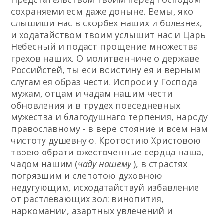
сохраняеми есм даже доныне. Вемы, яко
слышиши нас в скорбех наших и болезнех,
и ходатайством твоим услышит нас и Царь
Небесный и подаст прощение множества
грехов наших. О молитвенниче о державе
Российстей, ты еси воистину ея и верным
слугам ея образ чести. Испроси у Господа
мужам, отцам и чадам нашим чести
обновления и в трудех повседневных
мужества и благодушнаго терпения, народу
православному - в вере стояние и всем нам
чистоту душевную. Кротостию Христовою
твоею обрати ожесточенные сердца наша,
чадом нашим (
чаду нашему
), в страстях
погрязшим и слепотою духовною
недугующим, исходатайствуй избавление
от растлевающих зол: винопития,
наркомании, азартных увлечений и