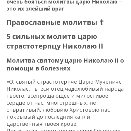
очень бояться молитвы царю Николаю
–
это их злейший враг
Православные молитвы ☦
5 сильных молитв царю
страстотерпцу Николаю II
Молитва святому царю Николаю II о
помощи в болезнях
«О, святый страстотерпче Царю Мучениче
Николае, ты еси отец чадолюбивый народа
твоего, всепрощающее и милостивое
сердце от нас, многогрешных, не
отвративый, любовию Христовою нас
покрывый до последния капли
царственныя твоея крове.
Предстательством твоим перед Господом