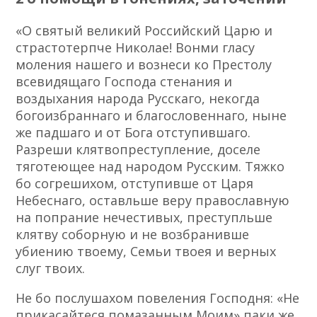
«О святый великий Российский Царю и
страстотерпче Николае! Вонми гласу
моления нашего и вознеси ко Престолу
всевидящаго Господа стенания и
воздыхания народа Русскаго, некогда
богоизбраннаго и благословеннаго, ныне
же падшаго и от Бога отступившаго.
Разреши клятвопреступление, доселе
тяготеющее над народом Русским. Тяжко
бо согрешихом, отступивше от Царя
Небеснаго, оставльше веру православную
на попрание нечестивых, преступльше
клятву соборную и не возбранивше
убиению твоему, Семьи твоея и верных
слуг твоих.
Не бо послушахом повеления Господня: «Не
прикасайтеся помазанным Моим» паки же