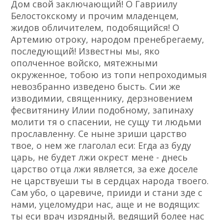
Дом свой заключающий! О Гавриилу
Белостокскому и прочим младенцем,
жидов обличителем, подобящийся! О
Артемию отроку, народом пренебрегаему,
последующий! Известны мы, яко
ополченное войско, мятежными
окруженное, тобою из топи непроходимыя
невозбранно изведено бысть. Сии же
изводимии, священнику, дерзновением
фесвитянину Илии подобному, запинаху
молити тя о спасении, не сущу ти людьми
прославленну. Се ныне зриши царство
твое, о нем же глаголал еси: Егда аз буду
царь, не будет лжи окрест мене - днесь
царство отца лжи является, за еже доселе
не царствуеши ты в сердцах народа твоего.
Сам убо, о царевиче, прииди и стани зде с
нами, уцеломудри нас, аще и не водящих:
ты еси врач изрядный, ведящий более нас