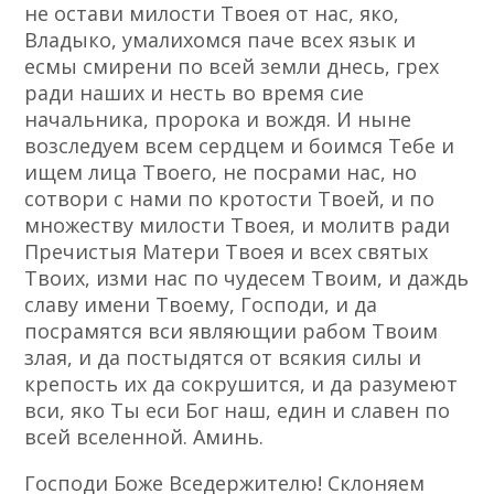
не остави милости Твоея от нас, яко,
Владыко, умалихомся паче всех язык и
есмы смирени по всей земли днесь, грех
ради наших и несть во время сие
начальника, пророка и вождя. И ныне
возследуем всем сердцем и боимся Тебе и
ищем лица Твоего, не посрами нас, но
сотвори с нами по кротости Твоей, и по
множеству милости Твоея, и молитв ради
Пречистыя Матери Твоея и всех святых
Твоих, изми нас по чудесем Твоим, и даждь
славу имени Твоему, Господи, и да
посрамятся вси являющии рабом Твоим
злая, и да постыдятся от всякия силы и
крепость их да сокрушится, и да разумеют
вси, яко Ты еси Бог наш, един и славен по
всей вселенной. Аминь.
Госпoди Бoже Вседержителю! Склоняем