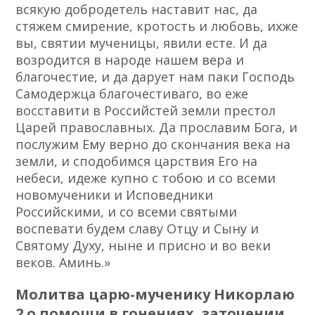
всякую добродетель наставит нас, да
стяжем смирение, кротость и любовь, ихже
вы, святии мученицы, явили есте. И да
возродится в народе нашем вера и
благочестие, и да дарует нам паки Господь
Самодержца благочестиваго, во еже
восставити в Российстей земли престол
Царей православных. Да прославим Бога, и
послужим Ему верно до скончания века на
земли, и сподобимся царствия Его на
небеси, идеже купно с тобою и со всеми
новомученики и Исповедники
Российскими, и со всеми святыми
воспевати будем славу Отцу и Сыну и
Святому Духу, ныне и присно и во веки
веков. Аминь.»
Молитва царю-мученику Никорлаю
2 о помощи в гонениях, заточении