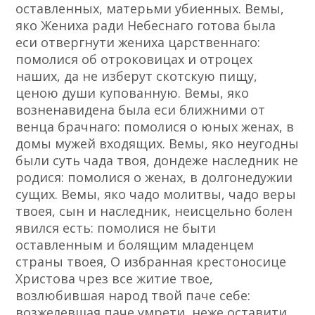
оставленных, матерьми убиенных. Вемы,
яко Жениха ради Небеснаго готова была
еси отвергнути жениха царственнаго:
помолися об отроковицах и отроцех
наших, да не изберут скотскую пищу,
ценою души купованную. Вемы, яко
возненавидена была еси ближними от
венца брачнаго: помолися о юных женах, в
домы мужей входящих. Вемы, яко неугодны
были суть чада твоя, дондеже наследник не
родися: помолися о женах, в долгонедужии
сущих. Вемы, яко чадо молитвы, чадо веры
твоея, сын и наследник, неисцельно болен
явился есть: помолися не быти
оставленным и болящим младенцем
страны твоея, О избранная крестоносице
Христова чрез все житие твое,
возлюбившая народ твой паче себе:
возжелевшая паче умрети, неже оставити