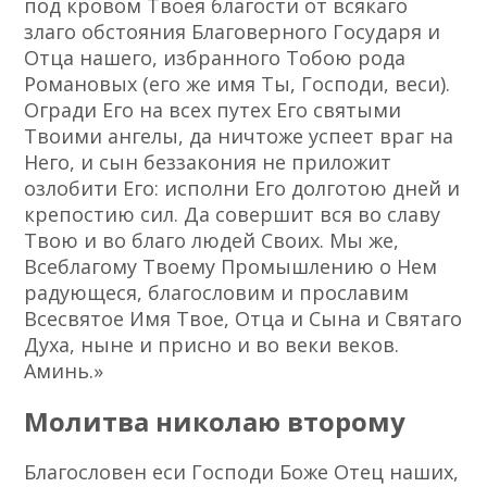
под кровом Твоея благости от всякаго
злаго обстояния Благоверного Государя и
Отца нашего, избранного Тобою рода
Романовых (его же имя Ты, Господи, веси).
Огради Его на всех путех Его святыми
Твоими ангелы, да ничтоже успеет враг на
Него, и сын беззакония не приложит
озлобити Его: исполни Его долготою дней и
крепостию сил. Да совершит вся во славу
Твою и во благо людей Своих. Мы же,
Всеблагому Твоему Промышлению о Нем
радующеся, благословим и прославим
Всесвятое Имя Твое, Отца и Сына и Святаго
Духа, ныне и присно и во веки веков.
Аминь.»
Молитва николаю второму
Благословен еси Господи Боже Отец наших,