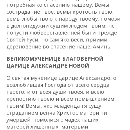
потребная ко спасению нашему. Вемы
сострадание твое, вемы кротость твою,
вемы любы твою к народу твоему: помози
в долгонедужии сущим людем твоим, не
попусти любвеоставленней быти прежде
Святей Руси, но сам яко веси, приими
дерзновение во спасение наше. Аминь.
ВЕЛИКОМУЧЕНИЦЕ БЛАГОВЕРНОЙ
ЦАРИЦЕ АЛЕКСАНДРЕ НОВОЙ
О святая мученице царице Александро, о
возлюбившая Господа от всего сердца
твоего, и от всея души твоея, и всею
крепостию твоею и всем помышлением
твоим! Вемы, яко младенца тя сущу
страданием венча Христос матери ти
умершей: помолися о чадех наших,
матерей лишенных, матерьми