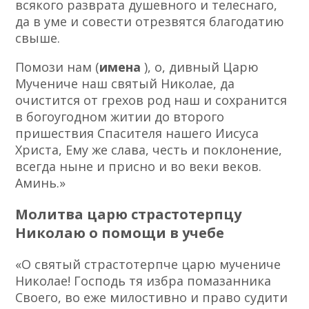
всякого разврата душевного и телеснаго,
да в уме и совести отрезвятся благодатию
свыше.
Помози нам (
имена
), о, дивный Царю
Мучениче наш святый Николае, да
очистится от грехов род наш и сохранится
в богоугодном житии до второго
пришествия Спасителя нашего Иисуса
Христа, Ему же слава, честь и поклонение,
всегда ныне и присно и во веки веков.
Аминь.»
Молитва царю страстотерпцу
Николаю о помощи в учебе
«О святый страстотерпче царю мучениче
Николае! Господь тя избра помазанника
Своего, во еже милостивно и право судити