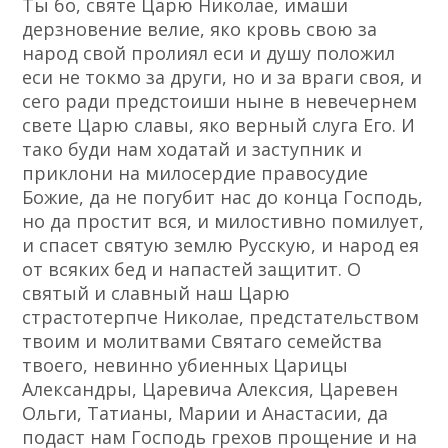
Ты бо, святе Царю Николае, имаши
дерзновение велие, яко кровь свою за
народ свой пролиял еси и душу положил
еси не токмо за други, но и за враги своя, и
сего ради предстоиши ныне в невечернем
свете Царю славы, яко верный слуга Его. И
тако буди нам ходатай и заступник и
приклони на милосердие правосудие
Божие, да не погубит нас до конца Господь,
но да простит вся, и милостивно помилует,
и спасет святую землю Русскую, и народ ея
от всяких бед и напастей защитит. О
святый и славный наш Царю
страстотерпче Николае, предстательством
твоим и молитвами Святаго семейства
твоего, невинно убиенных Царицы
Александры, Царевича Алексия, Царевен
Ольги, Татианы, Марии и Анастасии, да
подаст нам Господь грехов прощение и на