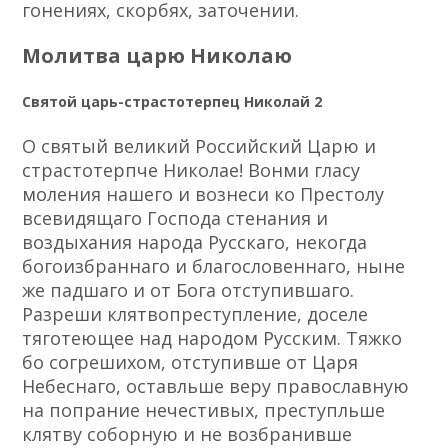
гонениях, скорбях, заточении.
Молитва царю Николаю
Святой царь-страстотерпец Николай 2
О святый великий Российский Царю и
страстотерпче Николае! Вонми гласу
моления нашего и вознеси ко Престолу
всевидящаго Господа стенания и
воздыхания народа Русскаго, некогда
богоизбраннаго и благословеннаго, ныне
же падшаго и от Бога отступившаго.
Разреши клятвопреступление, доселе
тяготеющее над народом Русским. Тяжко
бо согрешихом, отступивше от Царя
Небеснаго, оставльше веру православную
на попрание нечестивых, преступльше
клятву соборную и не возбранивше