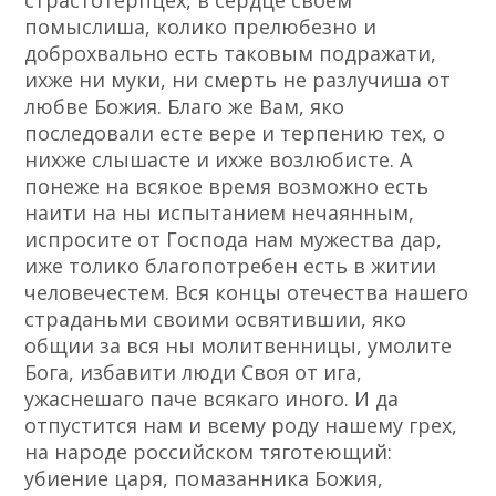
помыслиша, колико прелюбезно и
доброхвально есть таковым подражати,
ихже ни муки, ни смерть не разлучиша от
любве Божия. Благо же Вам, яко
последовали есте вере и терпению тех, о
нихже слышасте и ихже возлюбисте. А
понеже на всякое время возможно есть
наити на ны испытанием нечаянным,
испросите от Господа нам мужества дар,
иже толико благопотребен есть в житии
человечестем. Вся концы отечества нашего
страданьми своими освятившии, яко
общии за вся ны молитвенницы, умолите
Бога, избавити люди Своя от ига,
ужаснешаго паче всякаго иного. И да
отпустится нам и всему роду нашему грех,
на народе российском тяготеющий:
убиение царя, помазанника Божия,