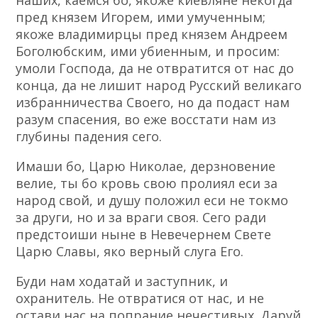
наших, каемся бо, якоже киевляне некогда
пред князем Игорем, ими умученным;
якоже владимирцы пред князем Андреем
Боголюбским, ими убиенным, и просим:
умоли Господа, да не отвратится от нас до
конца, да не лишит народ Русский великаго
избранничества Своего, но да подаст нам
разум спасения, во еже восстати нам из
глубины падения сего.
Имаши бо, Царю Николае, дерзновение
велие, ты бо кровь свою пролиял еси за
народ свой, и душу положил еси не токмо
за други, но и за враги своя. Сего ради
предстоиши ныне в Невечернем Свете
Царю Славы, яко верный слуга Его.
Буди нам ходатай и заступник, и
охранитель. Не отвратися от нас, и не
остави нас на попрание нечестивых. Даруй