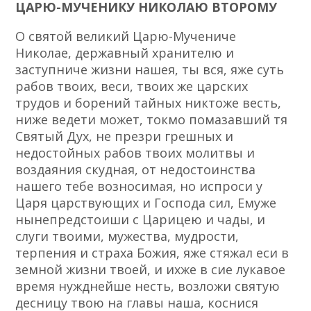
ЦАРЮ-МУЧЕНИКУ НИКОЛАЮ ВТОРОМУ
О святой великий Царю-Мучениче
Николае, державный хранителю и
заступниче жизни нашея, ты вся, яже суть
рабов твоих, веси, твоих же царских
трудов и борений тайных никтоже весть,
ниже ведети может, токмо помазавший тя
Святый Дух, не презри грешных и
недостойных рабов твоих молитвы и
воздаяния скудная, от недостоинства
нашего тебе возносимая, но испроси у
Царя царствующих и Господа сил, Емуже
нынепредстоиши с Царицею и чады, и
слуги твоими, мужества, мудрости,
терпения и страха Божия, яже стяжал еси в
земной жизни твоей, и ихже в сие лукавое
время нужднейше несть, возложи святую
десницу твою на главы наша, коснися