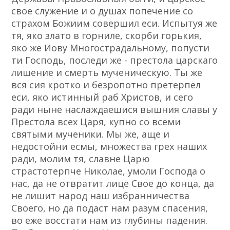
свое служение и о душах попечение со
страхом Божиим совершил еси. Испытуя же
тя, яко злато в горниле, скорби горькия,
яко же Иову Многострадальному, попусти
ти Господь, последи же - престола царскаго
лишение и смерть мученическую. Ты же
вся сия кротко и безропотно претерпел
еси, яко истинный раб Христов, и сего
ради ныне наслаждаешися вышния славы у
Престола всех Царя, купно со всеми
святыми мученики. Мы же, аще и
недостойни есмы, множества грех наших
ради, молим тя, славне Царю
страстотерпче Николае, умоли Господа о
нас, да не отвратит лице Свое до конца, да
не лишит народ наш избранничества
Своего, но да подаст нам разум спасения,
во еже восстати нам из глубины падения.