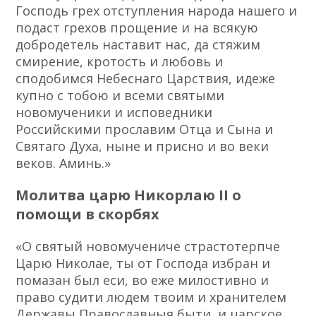
Господь грех отступления народа нашего и
подаст грехов прощение и на всякую
добродетель наставит нас, да стяжим
смирение, кротость и любовь и
сподобимся Небеснаго Царствия, идеже
купно с тобою и всеми святыми
новомученики и исповедники
Российскими прославим Отца и Сына и
Святаго Духа, ныне и присно и во веки
веков. Аминь.»
Молитва царю Никорлаю II о
помощи в скорбях
«О святый новомучениче страстотерпче
Царю Николае, ты от Господа избран и
помазан был еси, во еже милостивно и
право судити людем твоим и хранителем
Державы Православныя быти, и царское