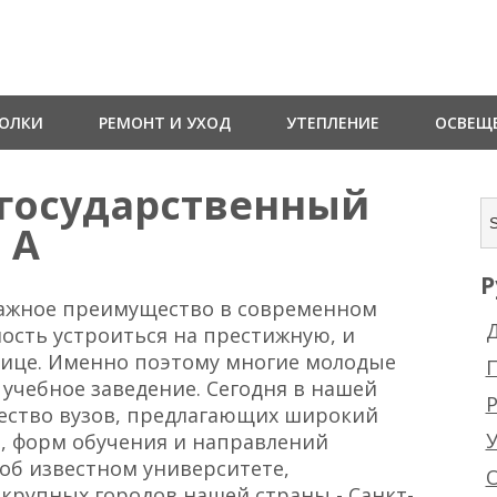
ТОЛКИ
РЕМОНТ И УХОД
УТЕПЛЕНИЕ
ОСВЕЩ
государственный
 А
Р
важное преимущество в современном
Д
ость устроиться на престижную, и
нице. Именно поэтому многие молодые
учебное заведение. Сегодня в нашей
Р
чество вузов, предлагающих широкий
, форм обучения и направлений
 об известном университете,
крупных городов нашей страны - Санкт-