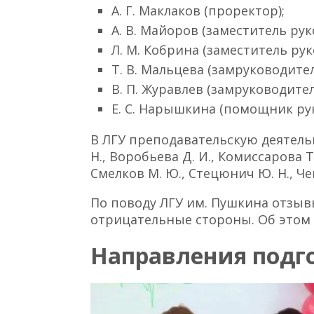
А. Г. Маклаков (проректор);
А. В. Майоров (заместитель рук
Л. М. Кобрина (заместитель ру
Т. В. Мальцева (замруководител
В. П. Журавлев (замруководите
Е. С. Нарышкина (помощник ру
В ЛГУ преподавательскую деятель
Н., Воробьева Д. И., Комиссарова Т. 
Смелков М. Ю., Стецюнич Ю. Н., Че
По поводу ЛГУ им. Пушкина отзы
отрицательные стороны. Об этом
Направления подг