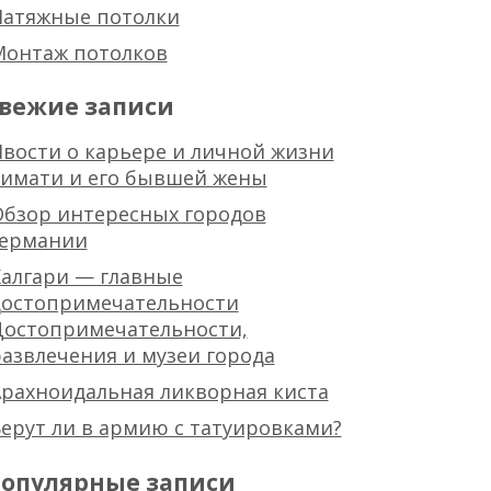
Натяжные потолки
Монтаж потолков
вежие записи
вости о карьере и личной жизни
тимати и его бывшей жены
Обзор интересных городов
германии
алгари — главные
достопримечательности
Достопримечательности,
азвлечения и музеи города
рахноидальная ликворная киста
ерут ли в армию с татуировками?
опулярные записи