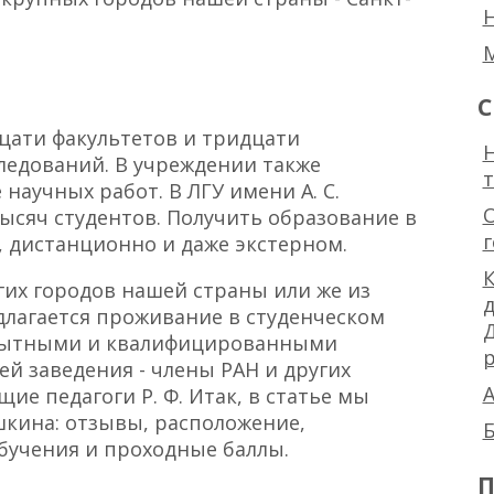
С
цати факультетов и тридцати
Н
ледований. В учреждении также
аучных работ. В ЛГУ имени А. С.
ысяч студентов. Получить образование в
, дистанционно и даже экстерном.
К
гих городов нашей страны или же из
едлагается проживание в студенческом
опытными и квалифицированными
р
ей заведения - члены РАН и других
А
ие педагоги Р. Ф. Итак, в статье мы
кина: отзывы, расположение,
Б
обучения и проходные баллы.
П