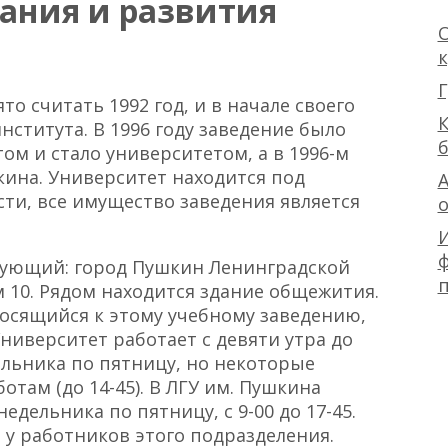
ания и развития
О
Г
о считать 1992 год, и в начале своего
К
нститута. В 1996 году заведение было
ом и стало университетом, а в 1996-м
кина. Университет находится под
А
ти, все имущество заведения является
ф
едующий: город Пушкин Ленинградской
м 10. Рядом находится здание общежития.
носящийся к этому учебному заведению,
ниверситет работает с девяти утра до
ельника по пятницу, но некоторые
отам (до 14-45). В ЛГУ им. Пушкина
дельника по пятницу, с 9-00 до 17-45.
 у работников этого подразделения.