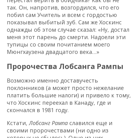
перестал верить в обидчика? Как бы не
так. Он, напротив, возгордился, что его
побил сам Учитель и всем с гордостью
показывал выбитый зуб. Сам же Хоскинс
однажды об этом случае сказал: «Ну, достал
меня этот парень до смерти. Надоели эти
тупицы со своим почитанием моего
Мюнгхаузена двадцатого века…»
Пророчества Лобсанга Рампы
Возможно именно доставучесть
поклонников (а может просто нежелание
платить большие налоги) и привело к тому,
что Хоскинс переехал в Канаду, где и
скончался в 1981 году.
Кстати,
Лобсанг Рампа
славился еще и
своими пророчествами (ни одно из
которых не сбылось). Одно из них,