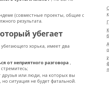
О
андеме (совместные проекты, общие с
лжного результата.
Г
К
который убегает
А
 убегающего хорька, имеет два
ься от неприятного разговора
,
ф
 стремитесь;
т друзья или люди, на которых вы
, но ситуация не будет фатальной.