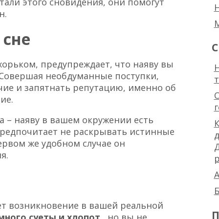
тали этого сновидения, они помогут
н.
 сне
С
хорьком, предупреждает, что наяву вы
Н
 Совершая необдуманные поступки,
учие и запятнать репутацию, именно об
ие.
а – наяву в вашем окружении есть
К
предпочитает не раскрывать истинные
ервом же удобном случае он
я.
р
А
Б
ет возникновение в вашей реальной
П
много суеты и хлопот
, но вы не