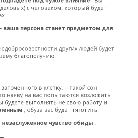
подпадете под чужое влияние
. Вы
деловых) с человеком, который будет
х.
 –
ваша персона станет предметом для
 недобросовестности других людей будет
шему благополучию.
заточенного в клетку, – такой сон
то наяву на вас попытаются возложить
ы будете выполнять не свою работу и
мленным
, обуза вас будет тяготить.
е
незаслуженное чувство обиды
.