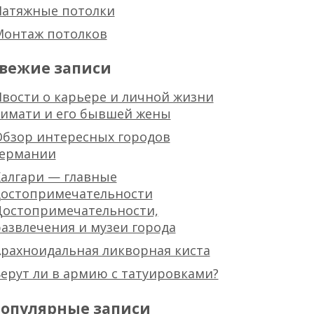
Натяжные потолки
Монтаж потолков
вежие записи
вости о карьере и личной жизни
тимати и его бывшей жены
Обзор интересных городов
германии
алгари — главные
достопримечательности
Достопримечательности,
азвлечения и музеи города
рахноидальная ликворная киста
ерут ли в армию с татуировками?
опулярные записи