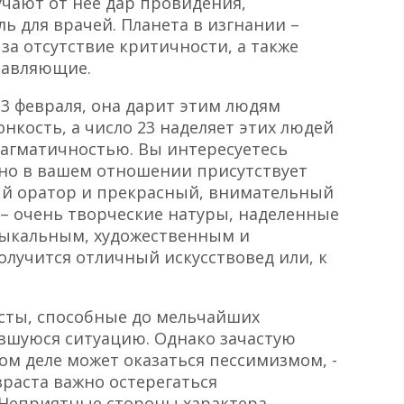
лучают от неё дар провидения,
ь для врачей. Планета в изгнании –
за отсутствие критичности, а также
тавляющие.
23 февраля, она дарит этим людям
нкость, а число 23 наделяет этих людей
агматичностью. Вы интересуетесь
 но в вашем отношении присутствует
ый оратор и прекрасный, внимательный
 – очень творческие натуры, наделенные
зыкальным, художественным и
олучится отличный искусствовед или, к
исты, способные до мельчайших
вшуюся ситуацию. Однако зачастую
мом деле может оказаться пессимизмом, -
зраста важно остерегаться
 Неприятные стороны характера