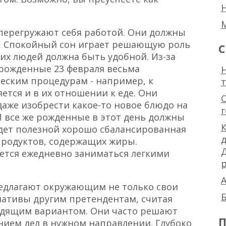
перегружают себя работой. Они должны
я. Спокойный сон играет решающую роль
С
тих людей должна быть удобной. Из-за
рожденные 23 февраля весьма
Н
ским процедурам - например, к
ется и в их отношении к еде. Они
даже изобрести какое-то новое блюдо на
 все же рожденные в этот день должны
К
дет полезной хорошо сбалансированная
продуктов, содержащих жиры.
ется ежедневно заниматься легкими
р
А
едлагают окружающим не только свои
Б
рнативы другим претендентам, считая
одящим вариантом. Они часто решают
П
ием дел в нужном направлении. Глубоко