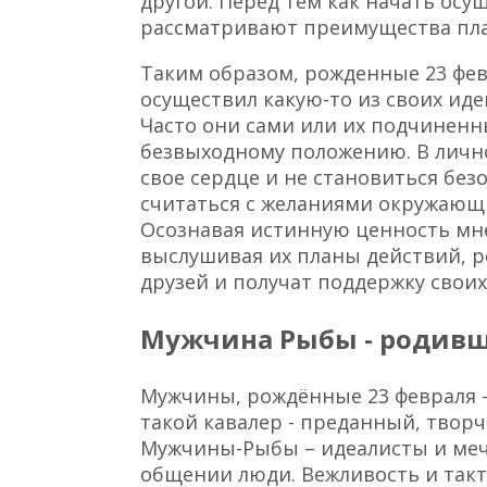
другой. Перед тем как начать осу
рассматривают преимущества план
Таким образом, рожденные 23 фев
осуществил какую-то из своих иде
Часто они сами или их подчинен
безвыходному положению. В личн
свое сердце и не становиться бе
считаться с желаниями окружающ
Осознавая истинную ценность мн
выслушивая их планы действий, р
друзей и получат поддержку свои
Мужчина Рыбы - родивш
Мужчины, рождённые 23 февраля 
такой кавалер - преданный, твор
Мужчины-Рыбы – идеалисты и мечт
общении люди. Вежливость и так