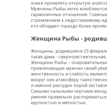
знака проявлять открытую агресси
Мужчины-Рыбы легко влюбляются
гармоничные отношения. Главные
стремлением к недостижимому ид
кто обладает гораздо более ярки
Женщина Рыбы - родивш
Женщины, родившиеся 23 февраля
такая дама - сверхчувствительна
Женщины-Рыбы – очаровательные,
привлекающие мужчин своей уязв
женственность и слабость являю
вокруг них атмосферу таинственно
и именно рассудок порой заставля
Самыми сильными чертами женщи
умение правильно распоряжатьс
хрупкостью и мягкостью.