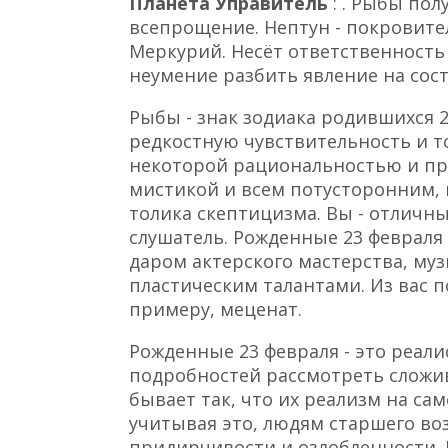
Планета Управитель
: . Рыбы по
всепрощение. Нептун - покровител
Меркурий. Несёт ответственность 
неумение разбить явление на сос
Рыбы - знак зодиака родившихся 
редкостную чувствительность и то
некоторой рациональностью и пр
мистикой и всем потусторонним,
толика скептицизма. Вы - отличн
слушатель. Рожденные 23 февраля
даром актерского мастерства, му
пластическим талантами. Из вас п
примеру, меценат.
Рожденные 23 февраля - это реал
подробностей рассмотреть сложи
бывает так, что их реализм на са
учитывая это, людям старшего во
придирчивости и озлобленности.