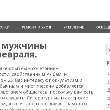
ТОЛКИ
РЕМОНТ И УХОД
УТЕПЛЕНИЕ
ОСВЕЩ
а мужчины
февраля.
Р
ы любопытным сочетанием
Д
ости, свойственным Рыбам, и
ом 23. Вас интересуют оккультизм и
еобычным и мистическим добавляется
Р
ольствием общаетесь, поскольку вам есть
те и слушать. Литературные и актерские
, музыке и танцах позволяют вам стать
том. Возможно, вы преуспеете как