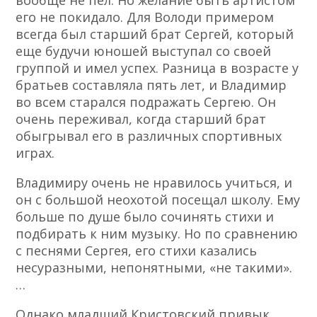
вообще не пел. Но желание быть артистом
его не покидало. Для Володи примером
всегда был старший брат Сергей, который
еще будучи юношей выступал со своей
группой и имел успех. Разница в возрасте у
братьев составляла пять лет, и Владимир
во всем старался подражать Сергею. Он
очень переживал, когда старший брат
обыгрывал его в различных спортивных
играх.
Владимиру очень не нравилось учиться, и
он с большой неохотой посещал школу. Ему
больше по душе было сочинять стихи и
подбирать к ним музыку. Но по сравнению
с песнями Сергея, его стихи казались
несуразными, непонятными, «не такими».
…
Однако младший Кристовский привык