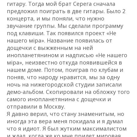
гитару. Тогда мой брат Серега сначала
предложил поиграть в две гитары. Было 2
концерта, и мы поняли, что нужно
звучание группы. Мы сделали программу
под клавиши. Так появился проект «Не
нашего мiра». Название появилась от
дощечки с выжженным на ней
инопланетянином и надписью «Не нашего
мiра», неизвестно откуда появившейся в
нашем доме. Потом, поиграв по клубам и
поняв, что народу нравится, мы за одну
ночь на нижегородской студии записали
демо-альбом. Скопировали на обложку того
самого инопланетянина с дощечки и
отправили в Москву.
Я давно верил, что стану знаменитым, но
иногда эта вера меня покидала и я думал
что я идиот. Я был жутким максималистом
и ждал, когда же ко мне придет мировая