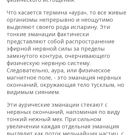
Что касается термина «аура», то все живые
организмы непрерывно и неощутимо
выделяют своего рода испарину. Эти
тонкие эманации фактически
представляют собой распространение
эфирной нервной силы за пределы
замкнутого контура, очер­чивающего
физическую нервную систему.
Следовательно, аура, или физическое
магнитное поле, - это эманация нервных
окончаний, окружающая тело тусклым, но
видимым сиянием.
Эти аурические эманации стекают с
нервных окон­чаний, напоминая по виду
тонкий нежный мех. При сильном
увеличении каждая отдельная эманация
вы­глядит как поток мельчайших частиц, с